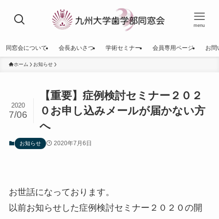
menu
同窓会について
会長あいさつ
学術セミナー
会員専用ページ
お問
ホーム
お知らせ
【重要】症例検討セミナー２０２
2020
０お申し込みメールが届かない方
7/06
へ
2020年7月6日
お知らせ
お世話になっております。
以前お知らせした症例検討セミナー２０２０の開