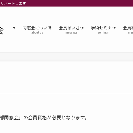
をサポートします
同窓会について
会長あいさつ
学術セミナー
会員
about us
message
seminar
mem
学部同窓会」の会員資格が必要となります。