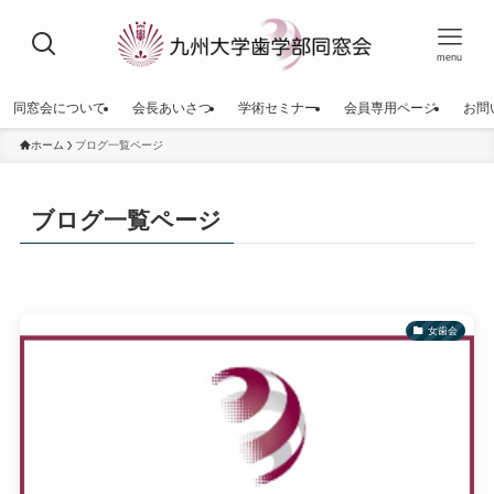
menu
同窓会について
会長あいさつ
学術セミナー
会員専用ページ
お問
ホーム
ブログ一覧ページ
ブログ一覧ページ
女歯会